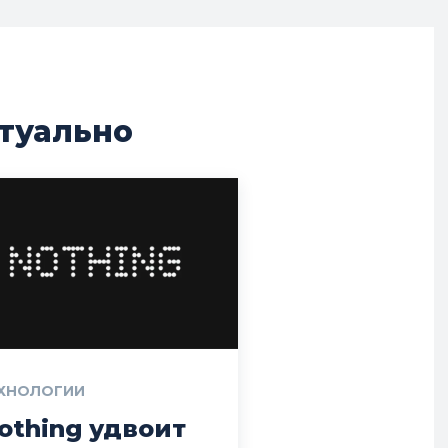
туально
ХНОЛОГИИ
othing удвоит