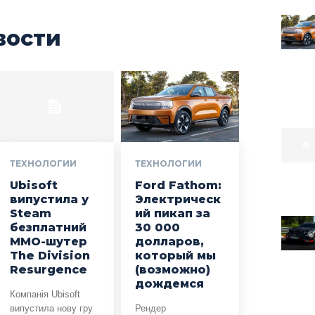
вости
ТЕХНОЛОГИИ
ТЕХНОЛОГИИ
Ubisoft
Ford Fathom:
випустила у
Электрическ
Steam
ий пикап за
безплатний
30 000
MMO-шутер
долларов,
The Division
который мы
Resurgence
(возможно)
дождемся
Компанія Ubisoft
випустила нову гру
Рендер