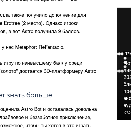
балла также получило дополнение для
e Erdtree (2 место). Однако игроки
в, а вот Astro получила 9 баллов.
 у нас Metaphor: ReFantazio.
ТЕ
ь игру по наивысшему баллу среди
No
 "золото" достается 3D-платформеру Astro
ли
202
бл
пр
чет знать больше
ак
ау
оценила Astro Bot и оставалась довольна
07.0
 драйвовое и беззаботное приключение,
возможное, чтобы ты хотел в это играть