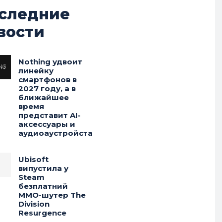
следние
вости
Nothing удвоит
линейку
смартфонов в
2027 году, а в
ближайшее
время
представит AI-
аксессуары и
аудиоаустройста
Ubisoft
випустила у
Steam
безплатний
MMO-шутер The
Division
Resurgence