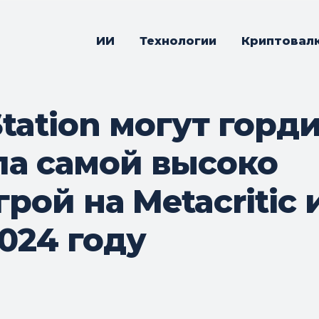
ИИ
Технологии
Криптовал
tation могут горди
ала самой высоко
рой на Metacritic 
2024 году