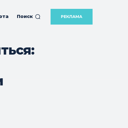
юта
Поиск
РЕКЛАМА
ться:
и