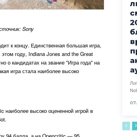
л
с
2
сточник: Sony
б
в
одит к концу. Единственная большая игра,
п
этом году, Indiana Jones and the Great
а
тно о кандидатах на звание "Игра года" на
а
акая игра стала наиболее высоко
Лог
07
itic наиболее высоко оцененной игрой в
ot.
ny 94 балла, а на Opencritic — 95.