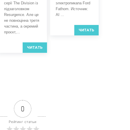
серії The Division із
электропикапа Ford
підзаголовком
Fathom. Источник:
Resurgence. Але це
AI ...
не повноцінна третя
частина, а окремий
ЧИТАТЬ
проєкт,...
ЧИТАТЬ
0
Рейтинг статьи