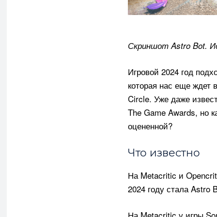
Скриншот Astro Bot. И
Игровой 2024 год подх
которая нас еще ждет в 
Circle. Уже даже извес
The Game Awards, но к
оцененной?
Что известно
На Metacritic и Opencr
2024 году стала Astro B
На Metacritic у игры So