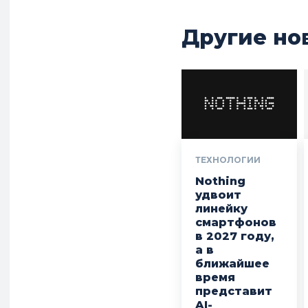
Другие но
ТЕХНОЛОГИИ
Nothing
удвоит
линейку
смартфонов
в 2027 году,
а в
ближайшее
время
представит
AI-