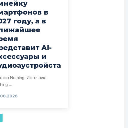
инейку
мартфонов в
027 году, а в
лижайшее
ремя
редставит AI-
ксессуары и
удиоаустройста
отип Nothing. Источник:
Nothing ...
.08.2026