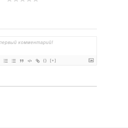
{}
[+]