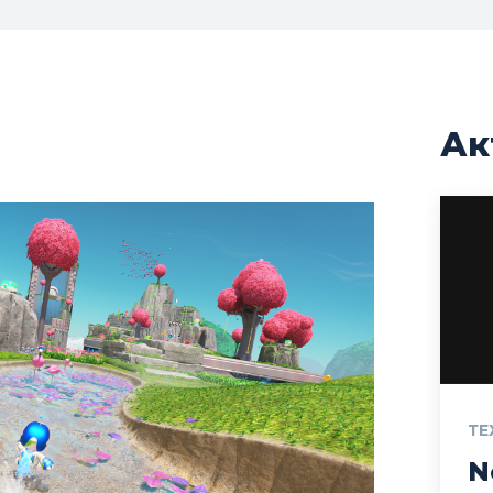
Ак
ТЕ
N