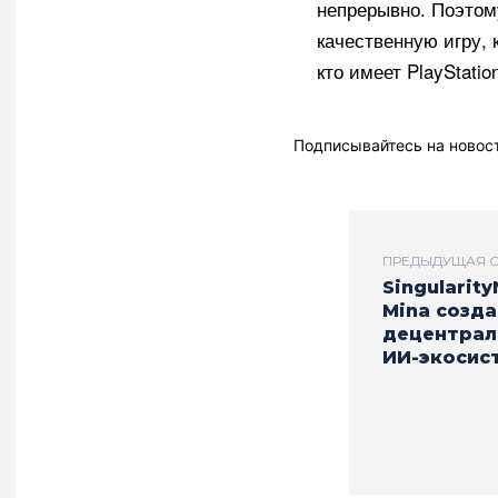
непрерывно. Поэтом
качественную игру, 
кто имеет PlayStatio
Подписывайтесь на новос
ПРЕДЫДУЩАЯ С
Singularity
Mina созд
децентрал
ИИ-экосис