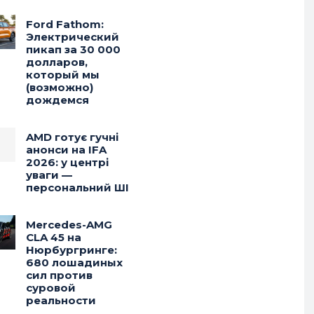
Ford Fathom:
Электрический
пикап за 30 000
долларов,
который мы
(возможно)
дождемся
AMD готує гучні
анонси на IFA
2026: у центрі
уваги —
персональний ШІ
Mercedes-AMG
CLA 45 на
Нюрбургринге:
680 лошадиных
сил против
суровой
реальности