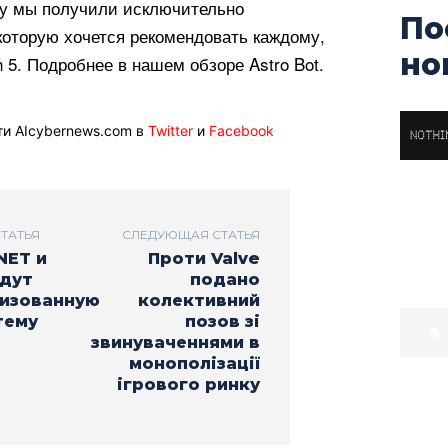
у мы получили исключительно
По
которую хочется рекомендовать каждому,
но
n 5. Подробнее в нашем обзоре Astro Bot.
ти AIcybernews.com в
Twitter
и
Facebook
ТАТЬЯ
СЛЕДУЮЩАЯ СТАТЬЯ
NET и
Проти Valve
адут
подано
изованную
колективний
тему
позов зі
звинуваченнями в
монополізації
ігрового ринку