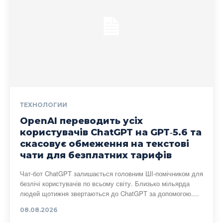
ТЕХНОЛОГИИ
OpenAI переводить усіх
користувачів ChatGPT на GPT‑5.6 та
скасовує обмеження на текстові
чати для безплатних тарифів
Чат-бот ChatGPT залишається головним ШІ-помічником для
безлічі користувачів по всьому світу. Близько мільярда
людей щотижня звертаються до ChatGPT за допомогою....
08.08.2026