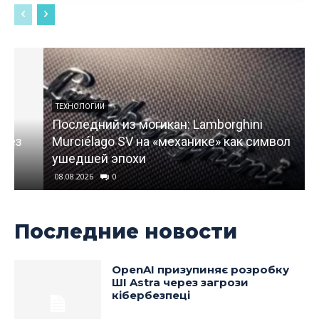
ТЕХНОЛОГИИ
Последний из могикан: Lamborghini
Murciélago SV на «механике» как символ
ушедшей эпохи
08.08.2026
0
Последние новости
OpenAI призупиняє розробку
ШІ Astra через загрози
кібербезпеці