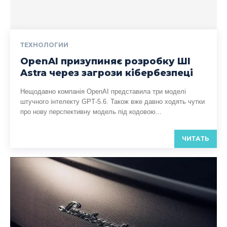
ТЕХНОЛОГИИ
OpenAI призупиняє розробку ШІ
Astra через загрози кібербезпеці
Нещодавно компанія OpenAI представила три моделі
штучного інтелекту GPT‑5.6. Також вже давно ходять чутки
про нову перспективну модель під кодовою...
ЧИТАТЬ