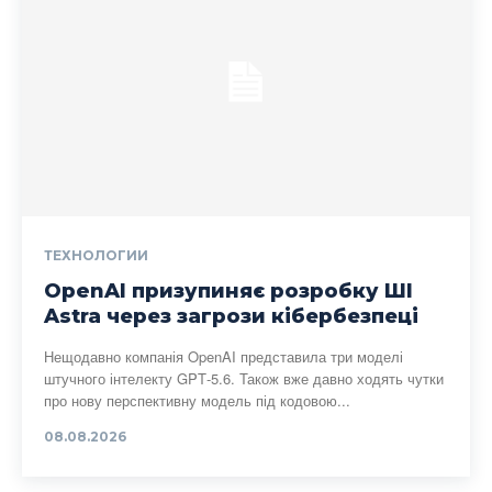
ТЕХНОЛОГИИ
OpenAI призупиняє розробку ШІ
Astra через загрози кібербезпеці
Нещодавно компанія OpenAI представила три моделі
штучного інтелекту GPT‑5.6. Також вже давно ходять чутки
про нову перспективну модель під кодовою...
08.08.2026