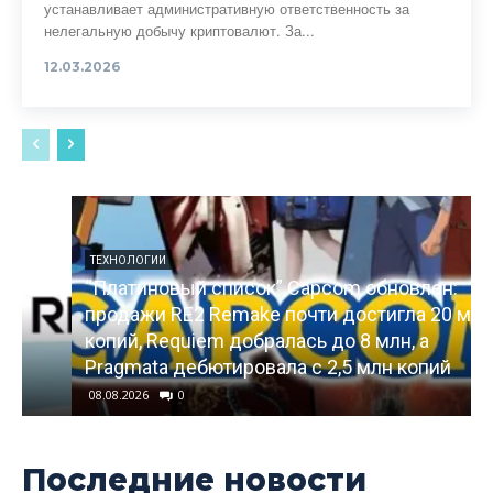
устанавливает административную ответственность за
нелегальную добычу криптовалют. За...
12.03.2026
ТЕХНОЛОГИИ
“Платиновый список” Capcom обновлен:
продажи RE2 Remake почти достигла 20 млн
копий, Requiem добралась до 8 млн, а
Pragmata дебютировала с 2,5 млн копий
08.08.2026
0
Последние новости