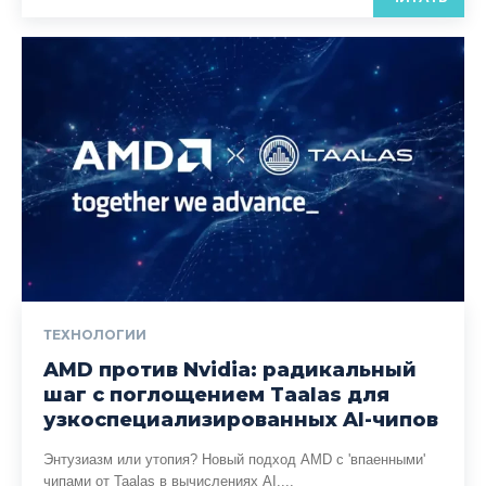
ТЕХНОЛОГИИ
AMD против Nvidia: радикальный
шаг с поглощением Taalas для
узкоспециализированных AI-чипов
Энтузиазм или утопия? Новый подход AMD с 'впаенными'
чипами от Taalas в вычислениях AI....