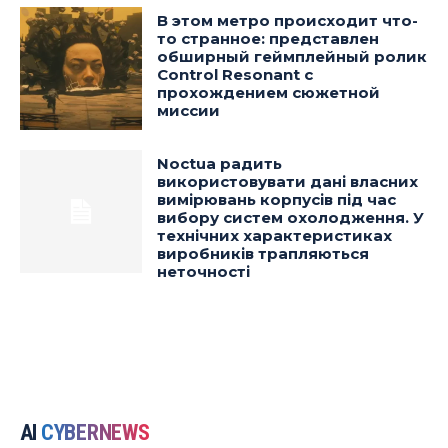
В этом метро происходит что-
то странное: представлен
обширный геймплейный ролик
Control Resonant с
прохождением сюжетной
миссии
Noctua радить
використовувати дані власних
вимірювань корпусів під час
вибору систем охолодження. У
технічних характеристиках
виробників трапляються
неточності
AI
CYBERNEWS